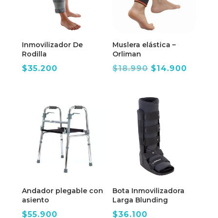
Inmovilizador De
Muslera elástica –
Rodilla
Orliman
El
El
$
35.200
$
18.990
$
14.900
precio
precio
original
actual
era:
es:
$18.990.
$14.90
Andador plegable con
Bota Inmovilizadora
asiento
Larga Blunding
$
55.900
$
36.100