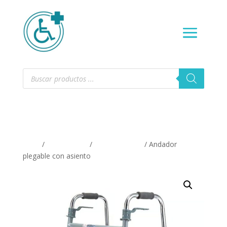
Búsqueda
de
productos
Inicio
/
ORTOPEDIA
/
Pierna y rodilla
/ Andador
plegable con asiento