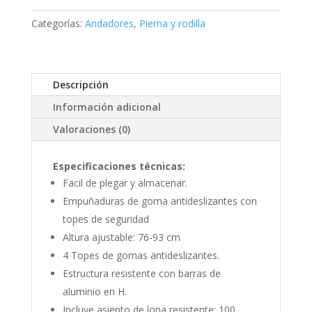
asiento
cantidad
Categorías:
Andadores
,
Pierna y rodilla
Descripción
Información adicional
Valoraciones (0)
Especificaciones técnicas:
Facil de plegar y almacenar.
Empuñaduras de goma antideslizantes con
topes de seguridad
Altura ajustable: 76-93 cm
4 Topes de gomas antideslizantes.
Estructura resistente con barras de
aluminio en H.
Incluye asiento de lona resistente: 100