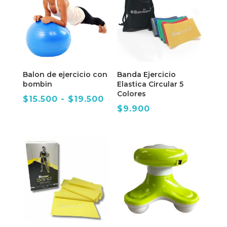
Balon de ejercicio con
Banda Ejercicio
bombin
Elastica Circular 5
Colores
Rango
$
15.500
-
$
19.500
$
9.900
de
precios:
desde
$15.500
hasta
$19.500