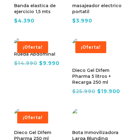
Banda elastica de
masajeador electrico
ejercicio 1,5 mts
portatil
$
4.390
$
3.990
¡Oferta!
¡Oferta!
Rueda Abdominal
El
El
$
14.990
$
9.990
Dieco Gel Difem
precio
precio
Pharma 5 litros +
original
actual
Recarga 250 ml
era:
es:
El
El
$
25.990
$
19.900
$14.990.
$9.990.
precio
precio
original
actual
era:
es:
¡Oferta!
$25.990.
$19.90
Dieco Gel Difem
Bota Inmovilizadora
Pharma 250 ml
Larga Blunding