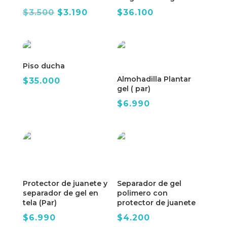
El
El
$
3.500
$
3.190
$
36.100
precio
precio
original
actual
era:
es:
$3.500.
$3.190.
Piso ducha
Almohadilla Plantar
$
35.000
gel ( par)
$
6.990
Protector de juanete y
Separador de gel
separador de gel en
polimero con
tela (Par)
protector de juanete
$
6.990
$
4.200