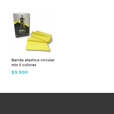
era:
es:
$12.990.
$9.990.
Banda elastica circular
mix 5 colores
$
9.900