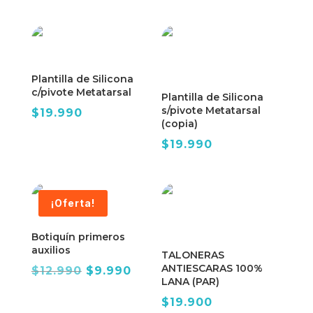
Plantilla de Silicona
c/pivote Metatarsal
Plantilla de Silicona
s/pivote Metatarsal
$
19.990
(copia)
$
19.990
¡Oferta!
Botiquín primeros
auxilios
TALONERAS
ANTIESCARAS 100%
El
El
$
12.990
$
9.990
LANA (PAR)
precio
precio
$
19.900
original
actual