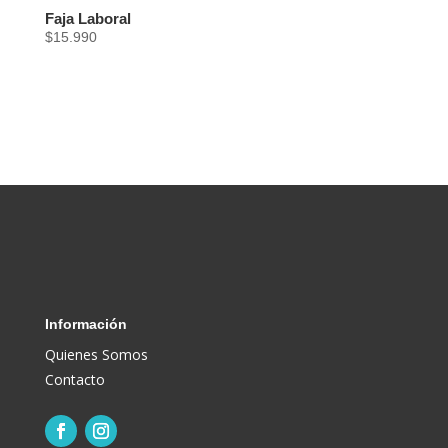
Faja Laboral
$18.990.
$14.900.
$
15.990
Información
Quienes Somos
Contacto