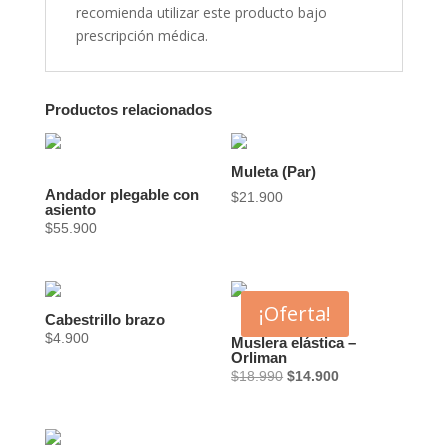
recomienda utilizar este producto bajo
prescripción médica.
Productos relacionados
Muleta (Par)
Andador plegable con
$
21.900
asiento
$
55.900
¡Oferta!
Cabestrillo brazo
$
4.900
Muslera elástica –
Orliman
El
El
$
18.990
$
14.900
precio
precio
original
actual
era:
es: