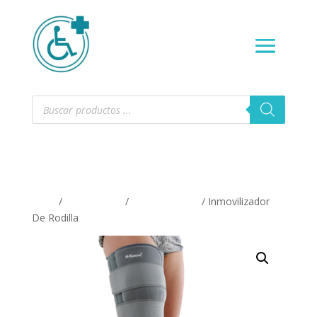
Búsqueda
de
productos
Inicio
/
ORTOPEDIA
/
Pierna y rodilla
/ Inmovilizador
De Rodilla