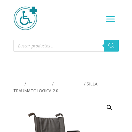
Búsqueda
de
productos
Inicio
/
ORTOPEDIA
/
Pierna y rodilla
/ SILLA
TRAUMATOLOGICA 2.0