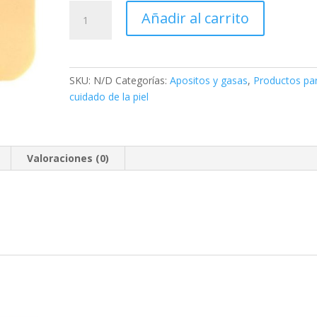
$11.990
APOSITO
Añadir al carrito
DUODERM
CGF
DRS
cantidad
SKU:
N/D
Categorías:
Apositos y gasas
,
Productos par
cuidado de la piel
Valoraciones (0)