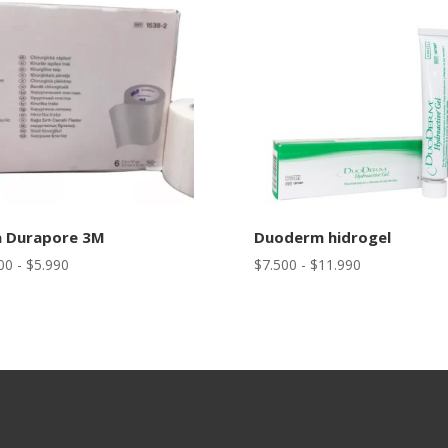
a Durapore 3M
Duoderm hidrogel
Rango
Rango
00
-
$
5.990
$
7.500
-
$
11.990
de
de
precios:
precios:
desde
desde
$3.900
$7.500
hasta
hasta
$5.990
$11.990