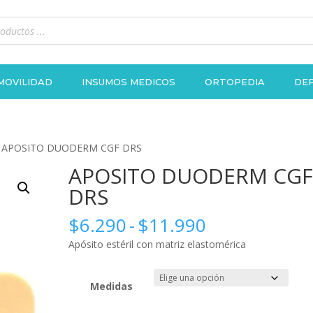
MOVILIDAD
INSUMOS MEDICOS
ORTOPEDIA
DEP
 APOSITO DUODERM CGF DRS
APOSITO DUODERM CG
DRS
Rango
$
6.290
-
$
11.990
de
Apósito estéril con matriz elastomérica
precios:
desde
$6.290
Medidas
hasta