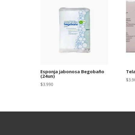
Esponja jabonosa Begobaño
Tel
(24un)
$
3.9
$
3.990