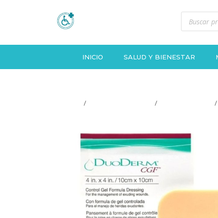
Búsqueda
de
productos
INICIO
SALUD Y BIENESTAR
Inicio
/
INSUMOS MEDICOS
/
Apositos y gasas
/