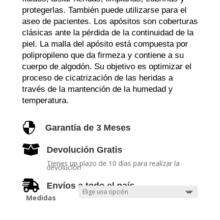
$290
protegerlas. También puede utilizarse para el
hasta
aseo de pacientes. Los apósitos son coberturas
$2.090
clásicas ante la pérdida de la continuidad de la
piel. La malla del apósito está compuesta por
polipropileno que da firmeza y contiene a su
cuerpo de algodón. Su objetivo es optimizar el
proceso de cicatrización de las heridas a
través de la mantención de la humedad y
temperatura.

Garantía de 3 Meses

Devolución Gratis
Tienes un plazo de 10 días para realizar la
devolución

Envíos a todo el país
Medidas