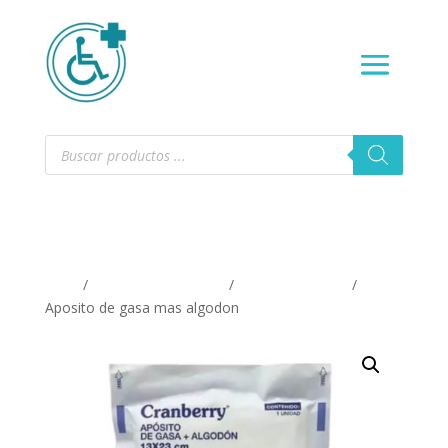
Búsqueda
de
productos
Inicio
/
INSUMOS MEDICOS
/
Apositos y gasas
/
Aposito de gasa mas algodon