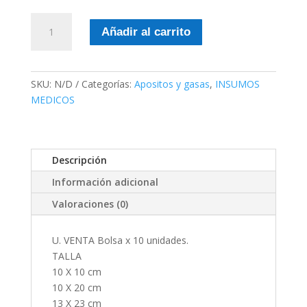
Aposito
Añadir al carrito
de
gasa
mas
algodon
SKU:
N/D
Categorías:
Apositos y gasas
,
INSUMOS
cantidad
MEDICOS
Descripción
Información adicional
Valoraciones (0)
U. VENTA Bolsa x 10 unidades.
TALLA
10 X 10 cm
10 X 20 cm
13 X 23 cm