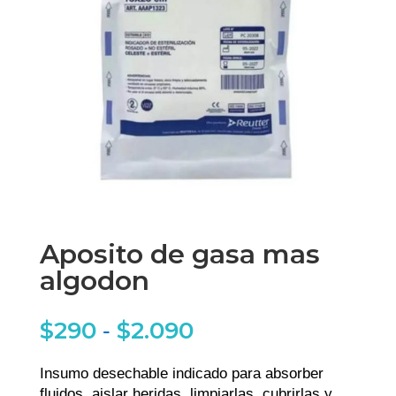
Aposito de gasa mas
algodon
$
290
$
2.090
Rango
-
de
precios:
Insumo desechable indicado para absorber
desde
fluidos, aislar heridas, limpiarlas, cubrirlas y