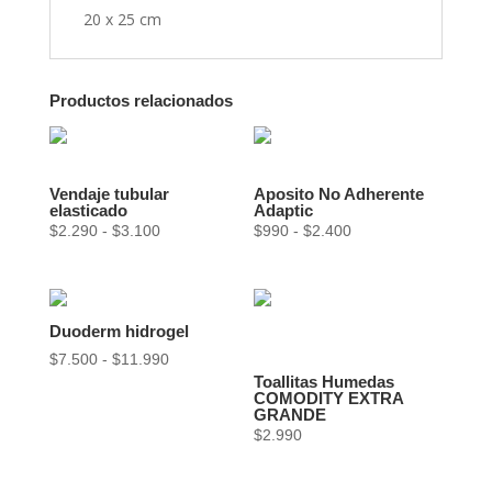
20 x 25 cm
Productos relacionados
Vendaje tubular
Aposito No Adherente
elasticado
Adaptic
Rango
Rango
$
2.290
-
$
3.100
$
990
-
$
2.400
de
de
precios:
precios:
desde
desde
Duoderm hidrogel
$2.290
$990
hasta
hasta
Rango
$
7.500
-
$
11.990
Toallitas Humedas
$3.100
$2.400
de
COMODITY EXTRA
precios:
GRANDE
desde
$
2.990
$7.500
hasta