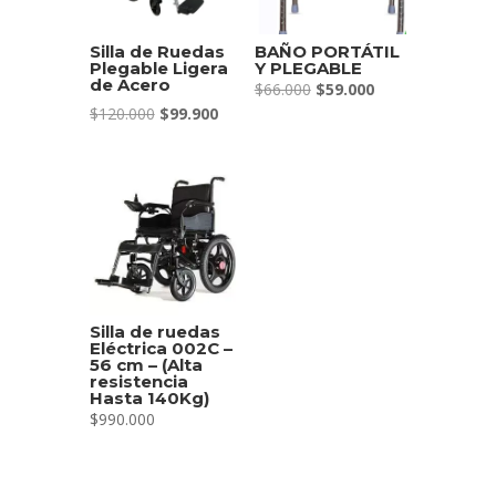
Silla de Ruedas
BAÑO PORTÁTIL
Plegable Ligera
Y PLEGABLE
de Acero
El
El
$
66.000
$
59.000
El
El
precio
precio
$
120.000
$
99.900
precio
precio
original
actual
original
actual
era:
es:
era:
es:
$66.000.
$59.000.
$120.000.
$99.900.
Silla de ruedas
Eléctrica 002C –
56 cm – (Alta
resistencia
Hasta 140Kg)
$
990.000