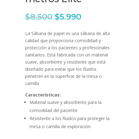
El
El
$
8.500
$
5.990
precio
precio
original
actual
La Sábana de papel es una sábana de alta
era:
es:
calidad que proporciona comodidad y
$8.500.
$5.990.
protección a los pacientes y profesionales
sanitarios. Está fabricada con un material
suave, absorbente y resistente que está
diseñado para evitar que los fluidos
penetren en la superficie de la mesa o
camilla
Características:
Material suave y absorbente para la
comodidad del paciente
Resistente a los fluidos para proteger la
mesa o camilla de exploración