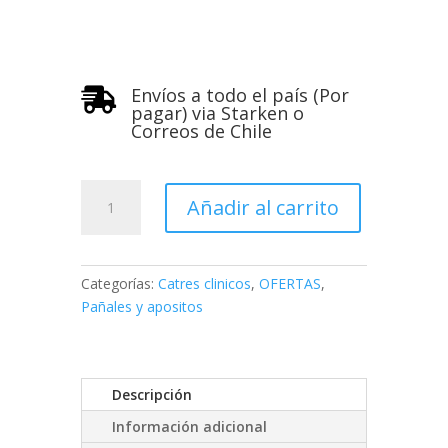
Envíos a todo el país (Por

pagar) via Starken o
Correos de Chile
Sabanillas
Añadir al carrito
de
papel
2
rollos
Categorías:
Catres clinicos
,
OFERTAS
,
48
Pañales y apositos
metros
Elite
cantidad
Descripción
Información adicional