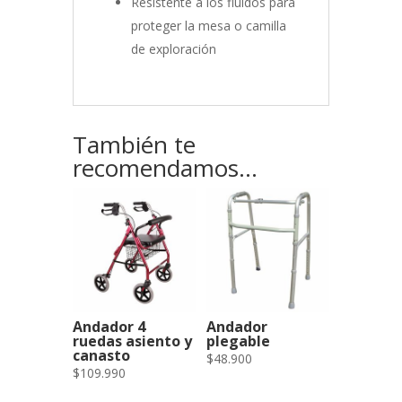
Resistente a los fluidos para
proteger la mesa o camilla
de exploración
También te
recomendamos…
Andador 4
Andador
ruedas asiento y
plegable
canasto
$
48.900
$
109.990