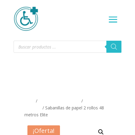
Búsqueda
de
productos
Inicio
/
SALUD Y BIENESTAR
/
Pañales y
apositos
/ Sabanillas de papel 2 rollos 48
metros Elite
¡Oferta!