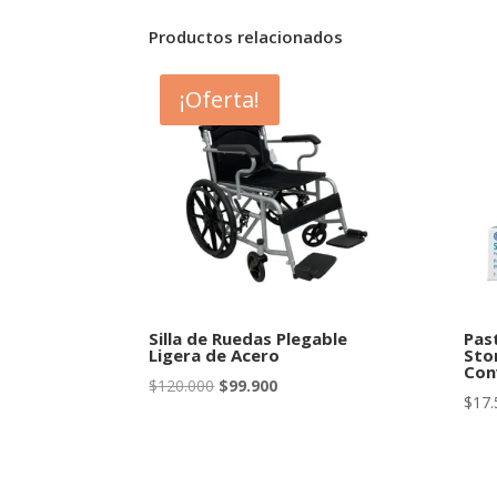
Productos relacionados
¡Oferta!
Silla de Ruedas Plegable
Pas
Ligera de Acero
Sto
Con
El
El
$
120.000
$
99.900
$
17.
precio
precio
original
actual
era:
es:
$120.000.
$99.900.