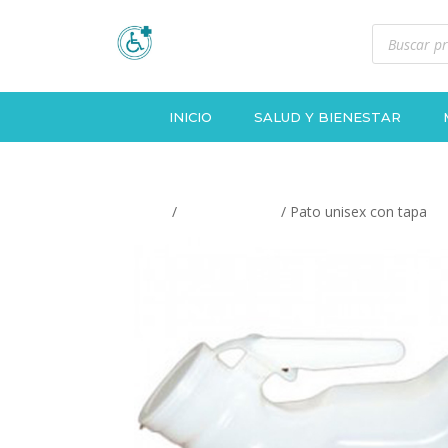
Búsqueda
de
productos
INICIO
SALUD Y BIENESTAR
Inicio
/
Sin categorizar
/ Pato unisex con tapa