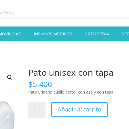
MOVILIDAD
INSUMOS MEDICOS
ORTOPEDIA
DEP
Pato unisex con tapa
$
5.400
Pato urinario cuello corto, con asa y con tapa
Pato
Añadir al carrito
unisex
con
tapa