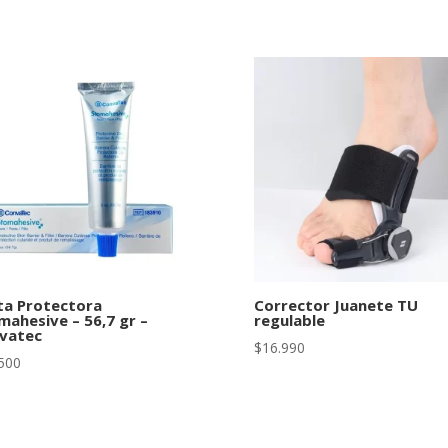
ta Protectora
Corrector Juanete TU
mahesive – 56,7 gr –
regulable
vatec
$
16.990
500