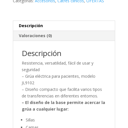
Categorías:
Accesorios
,
Catres clinicos
,
OFERTAS
cantidad
Descripción
Valoraciones (0)
Descripción
Resistencia, versatilidad, fácil de usar y
seguridad
– Grúa eléctrica para pacientes, modelo
JL9102
– Diseño compacto que facilita varios tipos
de transferencias en diferentes entornos.
– El diseño de la base permite acercar la
grúa a cualquier lugar:
Sillas
Camas