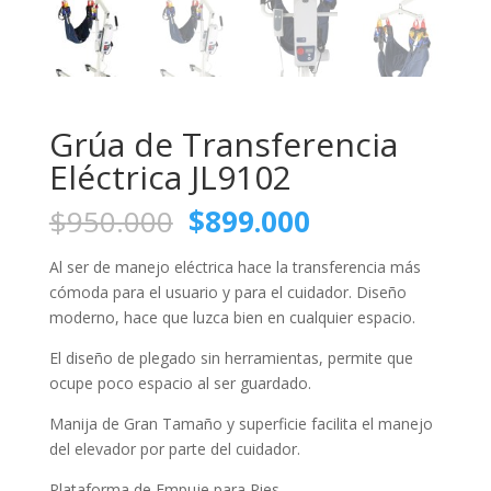
Grúa de Transferencia
Eléctrica JL9102
El
El
$
950.000
$
899.000
precio
precio
original
actual
Al ser de manejo eléctrica hace la transferencia más
era:
es:
cómoda para el usuario y para el cuidador. Diseño
$950.000.
$899.000.
moderno, hace que luzca bien en cualquier espacio.
El diseño de plegado sin herramientas, permite que
ocupe poco espacio al ser guardado.
Manija de Gran Tamaño y superficie facilita el manejo
del elevador por parte del cuidador.
Plataforma de Empuje para Pies