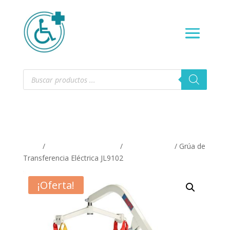
Búsqueda
de
productos
Inicio
/
SALUD Y BIENESTAR
/
Catres clinicos
/ Grúa de
Transferencia Eléctrica JL9102
¡Oferta!