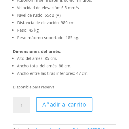
Autonomía de la batería: 60-80 minutos.
Velocidad de elevación: 6.5 mm/s
Nivel de ruido: 65dB (A).
Distancia de elevación: 980 cm.
Peso: 45 kg.
Peso máximo soportado: 185 kg.
Dimensiones del arnés:
Alto del arnés: 85 cm.
Ancho total del arnés: 88 cm.
Ancho entre las tiras inferiores: 47 cm.
Disponible para reserva
Grúa
Añadir al carrito
de
Transferencia
Eléctrica
JL9102