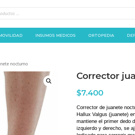
MOVILIDAD
INSUMOS MEDICOS
ORTOPEDIA
DEP
anete nocturno
Corrector ju
$
7.400
Corrector de juanete noctu
Hallux Valgus (juanete) e
mantiene el primer dedo de
izquierdo y derecho, se aj