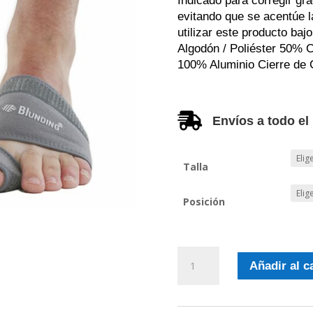
Indicado para corregir gra
evitando que se acentúe l
utilizar este producto ba
Algodón / Poliéster 50% C
100% Aluminio Cierre de 

Envíos a todo el
Talla
Posición
Corrector
Añadir al c
juanete
nocturno
cantidad