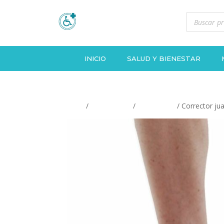
Búsqueda
de
productos
INICIO
SALUD Y BIENESTAR
Inicio
/
ORTOPEDIA
/
Pie y tobillo
/ Corrector ju