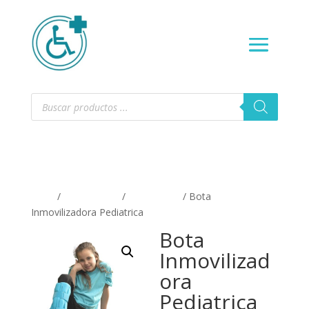
Búsqueda
de
productos
Inicio
/
ORTOPEDIA
/
Pie y tobillo
/ Bota
Inmovilizadora Pediatrica
Bota
Inmovilizad
ora
Pediatrica