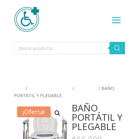
Búsqueda
de
productos
Inicio
/
SALUD Y BIENESTAR
/
Accesorios
/ BAÑO
PORTÁTIL Y PLEGABLE
BAÑO
¡Oferta!
PORTÁTIL Y
PLEGABLE
El