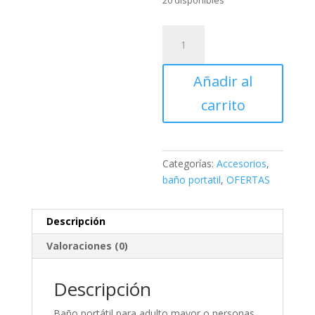
20 disponibles
BAÑO
PORTÁTIL
Y
Añadir al
PLEGABLE
cantidad
carrito
Categorías:
Accesorios
,
baño portatil
,
OFERTAS
Descripción
Valoraciones (0)
Descripción
Baño portátil para adulto mayor o personas