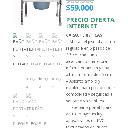
$
66.000
precio
El
$
59.000
original
precio
era:
PRECIO OFERTA
actual
$66.000.
INTERNET
es:
$59.000.
CARACTERÍSTICAS :
– Altura del piso al asiento
regulable en 5 pasos de
2,5 cm cada uno,
alcanzando una altura
mínima de 46 cm y una
altura máxima de 55 cm
– Asiento amplio y
estable, para proporcionar
comodidad y seguridad al
sentarse y levantarse
– Este baño portátil para
adulto mayor incluye
apoyabrazos de PVC
texturizados de 28 cm