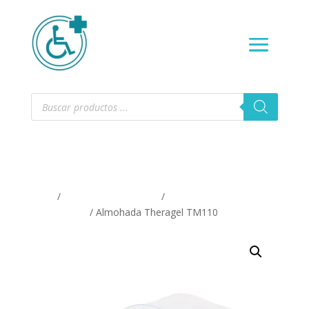
Búsqueda
de
productos
Inicio
/
SALUD Y BIENESTAR
/
Almohadas y cojines
terapeuticos
/ Almohada Theragel TM110