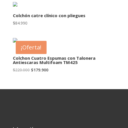
Colchón catre clínico con pliegues
$
84.990
¡Oferta!
Colchon Cuatro Espumas con Talonera
Antiescaras Multifoam TM425
El
El
$
220.000
$
179.900
precio
precio
original
actual
era:
es:
$220.000.
$179.900.