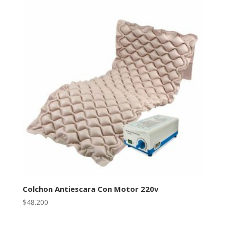
era:
es:
$990.000.
$740.000.
Colchon Antiescara Con Motor 220v
$
48.200