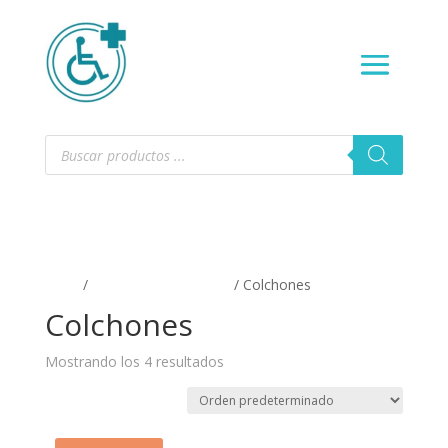
Búsqueda
de
productos
Inicio
/
SALUD Y BIENESTAR
/ Colchones
Colchones
Mostrando los 4 resultados