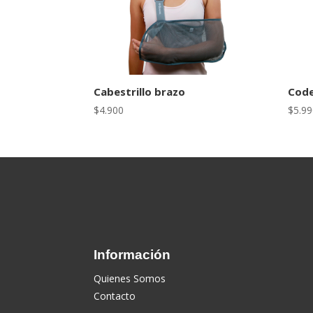
Cabestrillo brazo
Cod
$
4.900
$
5.9
Información
Quienes Somos
Contacto