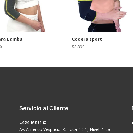
era Bambu
Codera sport
90
$
8.890
Servicio al Cliente
Casa Matriz:
Av. Américo Vespucio 75, local 127 , Nivel -1 La