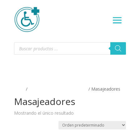
Búsqueda
de
productos
Inicio
/
DEPORTE Y REHABILITAIÓN
/ Masajeadores
Masajeadores
Mostrando el único resultado